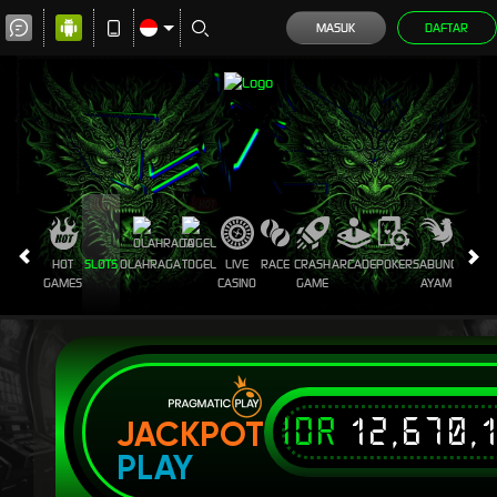
MASUK
DAFTAR
HOT
SLOTS
OLAHRAGA
TOGEL
LIVE
RACE
CRASH
ARCADE
POKER
SABUNG
PROMO
GAMES
CASINO
GAME
AYAM
IDR
12,670,
JACKPOT
PLAY