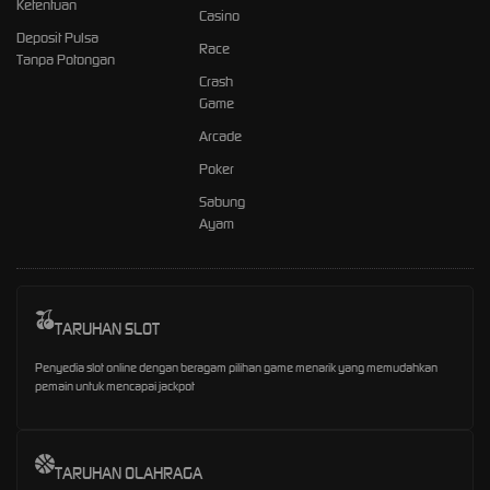
Ketentuan
Casino
Deposit Pulsa
Race
Tanpa Potongan
Crash
Game
Arcade
Poker
Sabung
Ayam
TARUHAN SLOT
Penyedia slot online dengan beragam pilihan game menarik yang memudahkan
pemain untuk mencapai jackpot
TARUHAN OLAHRAGA