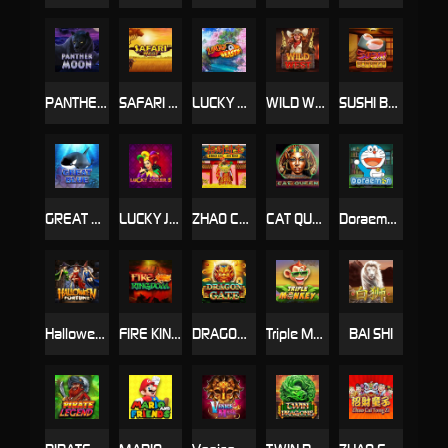
PANTHER MOON
SAFARI HEAT
LUCKY BEASTS
WILD WEST
SUSHI BONANZA
GREAT BLUE
LUCKY JOKER 5
ZHAO CAI JIN BAO
CAT QUEEN
Doraemon
Halloween Fortune
FIRE KINGDOM
DRAGON GATE
Triple Monkey
BAI SHI