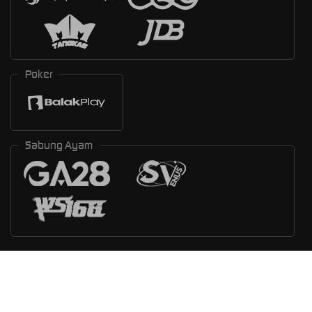
Poker
Sabung Ayam