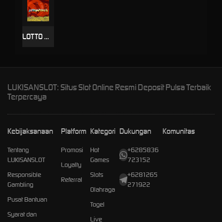
LOTTO MADNESS
LUKISANSLOT: Situs Slot Online Resmi Deposit Pulsa Terbaik
Terpercaya
Kebijaksanaan
Platform
Kategori
Dukungan
Komunitas
Tentang
Promosi
Hot
+6285836
LUKISANSLOT
Games
723152
Loyalty
Responsible
Slots
+6281265
Referral
Gambling
271922
Olahraga
Pusat Bantuan
Togel
Syarat dan
Live