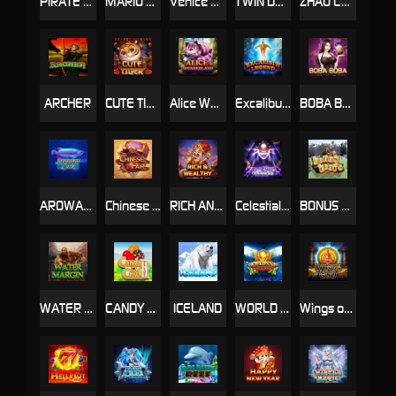
PIRATE LEGEND
MARIO AND FRIENDS
Venice Mask
TWIN DRAGON
ZHAO CAI TONG ZHI
ARCHER
CUTE TIGER
Alice Wonderland
Excalibur Legend
BOBA BOBA
AROWANAS LUCK
Chinese Fair
RICH AND WEALTHY
Celestial Goddess
BONUS BEAR
WATER MARGIN
CANDY CRUSH
ICELAND
WORLD CUP FRENZY
Wings of God