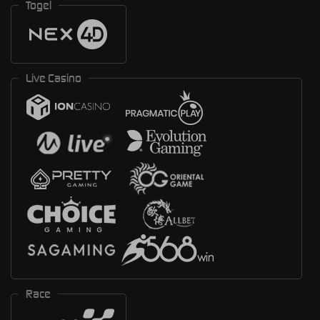
Togel
Live Casino
Race