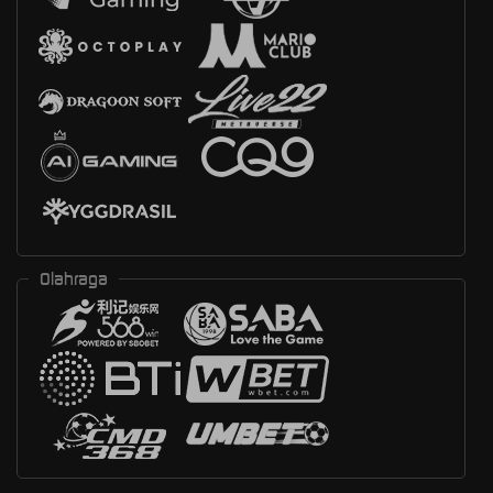
Olahraga