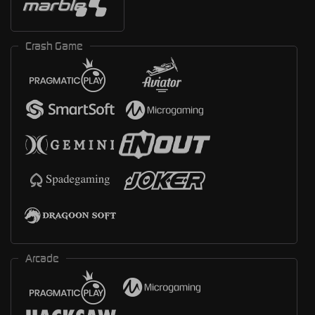
Crash Game
Arcade