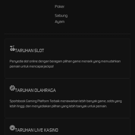
Poker
Sabung
Ayam
TARUHAN SLOT
Penyedia slot online dengan beragam pilihan game menarik yang memudahkan
pemain untuk mencapai jackpot
TARUHAN OLAHRAGA
Sportsbook Gaming Platform Terbaik menawarkan lebih banyak game, odds yang
lebih tinggi, dan menyediakan pilihan yang lebih banyak untuk pemain.
TARUHAN LIVE KASINO