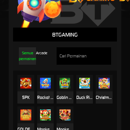
BTGAMING
Semua
Arcade
permainan
5PK
Rocket Crash
Goblin Treasure
Duck River
Christmas Mines
GOLDEN BASIN
Monkey Thunderbolt
Monkey King