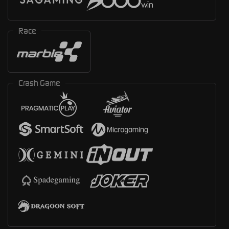
Race
Crash Game