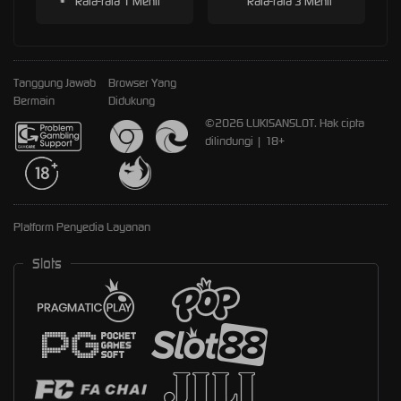
Rata-rata 1 Menit
Rata-rata 3 Menit
Tanggung Jawab
Browser Yang
Bermain
Didukung
©2026 LUKISANSLOT. Hak cipta
dilindungi | 18+
Platform Penyedia Layanan
Slots