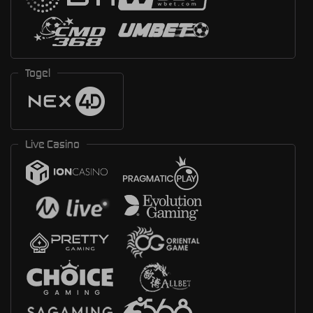
Togel
Live Casino