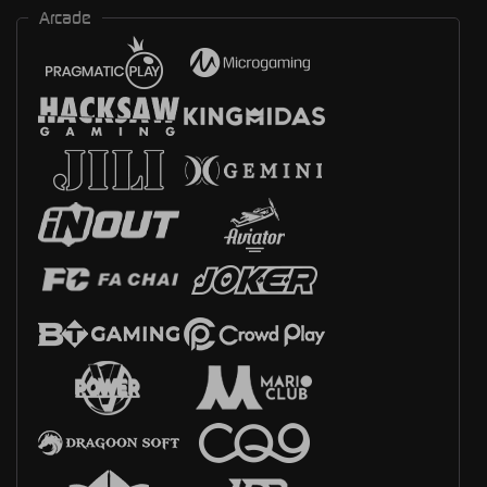
Arcade