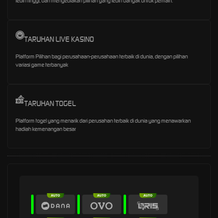
lebih tinggi, dan menyediakan pilihan yang lebih banyak untuk pemain.
TARUHAN LIVE KASINO
Platform Pilihan bagi perusahaan-perusahaan terbaik di dunia, dengan pilihan
variasi game terbanyak
TARUHAN TOGEL
Platform togel yang menarik dari perusahan terbaik di dunia yang menawarkan
hadiah kemenangan besar