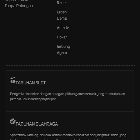
Race
Tanpa Potongan
Crash
Game
Arcade
Poker
Sabung
Ayam
TARUHAN SLOT
Penyedia slot online dengan beragam pilihan game menarik yang memudahkan
pemain untuk mencapai jackpot
TARUHAN OLAHRAGA
Sportsbook Gaming Platform Terbaik menawarkan lebih banyak game, odds yang