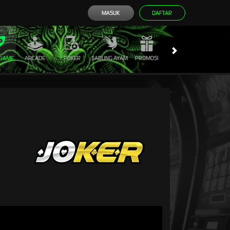
MASUK
DAFTAR
 GAME
ARCADE
POKER
SABUNG AYAM
PROMOSI