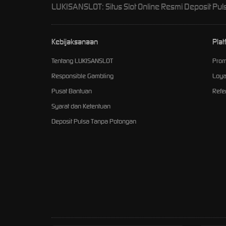
LUKISANSLOT: Situs Slot Online Resmi Deposit Pul
Kebijaksanaan
Plat
Tentang LUKISANSLOT
Prom
Responsible Gambling
Loya
Pusat Bantuan
Refe
Syarat dan Ketentuan
Deposit Pulsa Tanpa Potongan