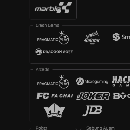
Crash Game
Arcade
Poker
Sabung Ayam