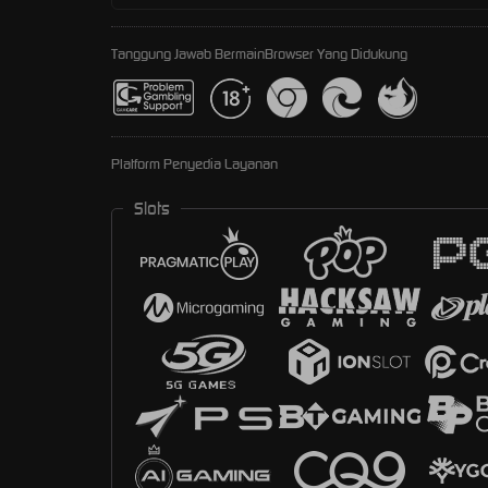
Tanggung Jawab Bermain
Browser Yang Didukung
Platform Penyedia Layanan
Slots