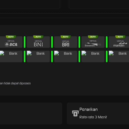
an tidak dapat diproses
Penarikan
Rata-rata 3 Menit