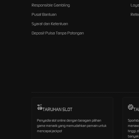
Responsible Gambling
Loya
Pusat Bantuan
Refe
Syarat dan Ketentuan
Deposit Pulsa Tanpa Potongan
TARUHAN SLOT
TA
Penyedia slot online dengan beragam pilihan
Sportsb
game menarik yang memudahkan pemain untuk
menawar
mencapai jackpot
tinggi,
banyak 