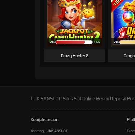
RTP
80%
RTP
Crazy Hunter 2
Drago
LUKISANSLOT: Situs Slot Online Resmi Deposit Pul
Kebijaksanaan
Plat
Tentang LUKISANSLOT
Prom