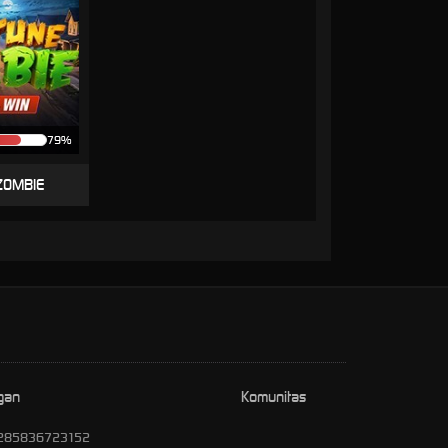
79%
ZOMBIE
gan
Komunitas
285836723152