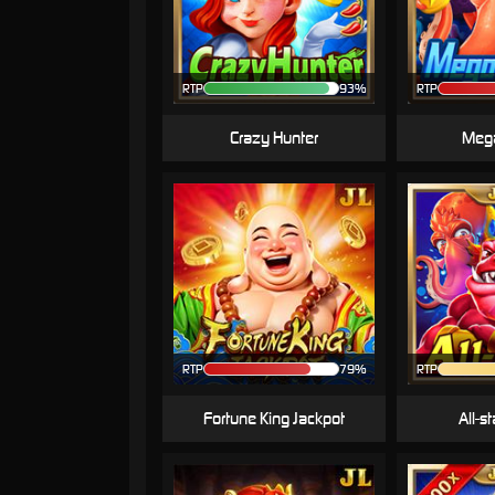
RTP
93%
RTP
Crazy Hunter
Mega
RTP
79%
RTP
Fortune King Jackpot
All-s