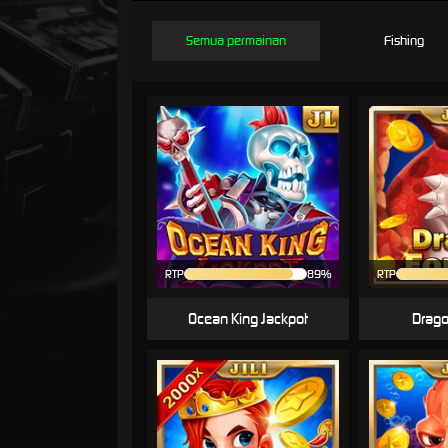
Semua permainan
Fishing
RTP
89%
RTP
Ocean King Jackpot
Drago