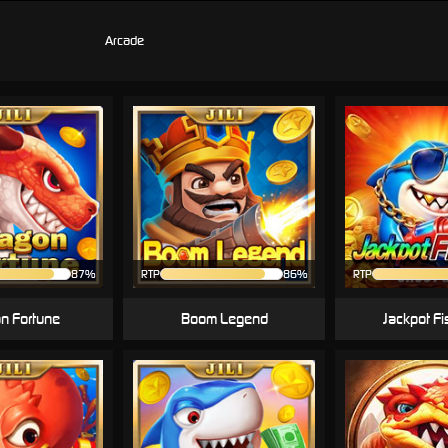
Arcade
87%
RTP
86%
RTP
n Fortune
Boom Legend
Jackpot Fi