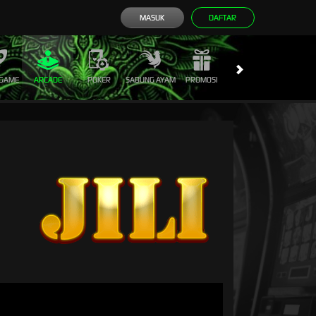
MASUK
DAFTAR
 GAME
ARCADE
POKER
SABUNG AYAM
PROMOSI