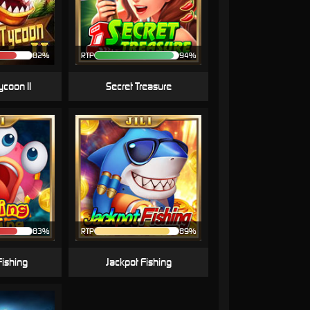
82%
RTP
94%
ycoon II
Secret Treasure
83%
RTP
89%
ishing
Jackpot Fishing