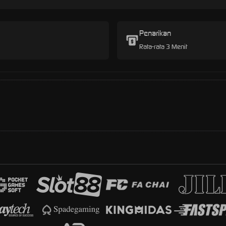
Penarikan
Rata-rata 3 Menit