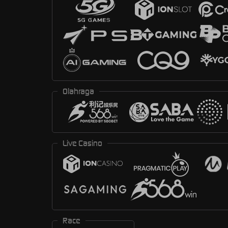
Olahraga
Live Casino
Race