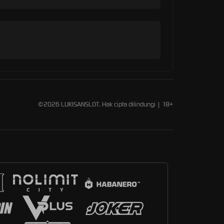
©2026 LUKISANSLOT. Hak cipta dilindungi | 18+