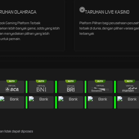
RUHAN OLAHRAGA
TARUHAN LIVE KASINO
ook Gaming Platform Terbaik
Platform Pilihan bagi perusahaan-perusa
kan lebih banyak game, odds yang lebih
terbaik di dunia, dengan pilihan variasi g
 dan menyediakan pilihan yang lebih
terbanyak
untuk pemain.
an tidak dapat diproses