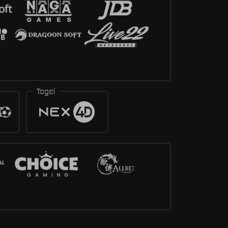
Togel