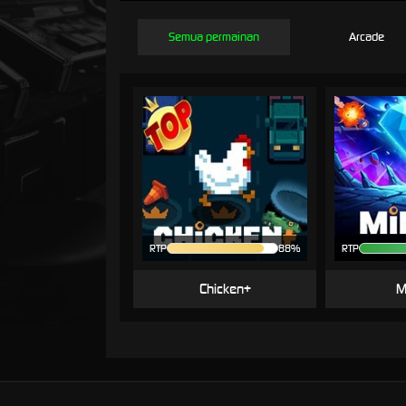
Semua permainan
Arcade
RTP
88%
RTP
Chicken+
M