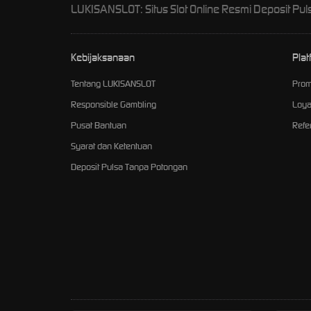
LUKISANSLOT: Situs Slot Online Resmi Deposit Pul
Kebijaksanaan
Plat
Tentang LUKISANSLOT
Prom
Responsible Gambling
Loya
Pusat Bantuan
Refe
Syarat dan Ketentuan
Deposit Pulsa Tanpa Potongan