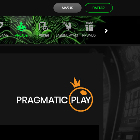
MASUK
DAFTAR
 GAME
ARCADE
POKER
SABUNG AYAM
PROMOSI